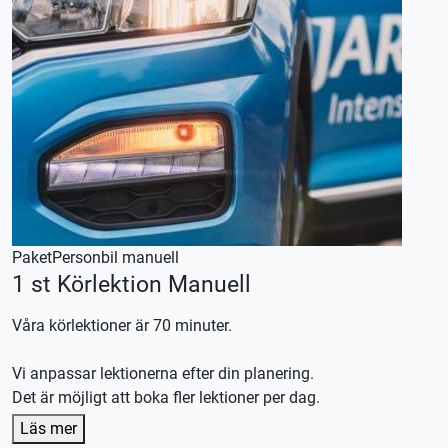
Paket
Personbil manuell
1 st Körlektion Manuell
Våra körlektioner är 70 minuter.
Vi anpassar lektionerna efter din planering.
Det är möjligt att boka fler lektioner per dag.
Denna körlektion utförs med en manuellt växlad bil,
Läs mer
körkortstillstånd krävs.