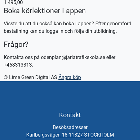
1 495,00
Boka körlektioner i appen
Kontakta oss för bokning eller logga in på appen TABS Elev
alternativt tctabs.se.
Visste du att du också kan boka i appen? Efter genomförd
Vid önskemål om betalning via faktura, vänligen kontakta
beställning kan du logga in och följa din utbildning.
trafikskolan så hjälper vi er.
Frågor?
Kontakta oss på odenplan@jarlatrafikskola.se eller
+468313313.
© Lime Green Digital AS
Ångra köp
Kontakt
Besöksadresser
Karlbergsvägen 18 11327 STOCKHOLM